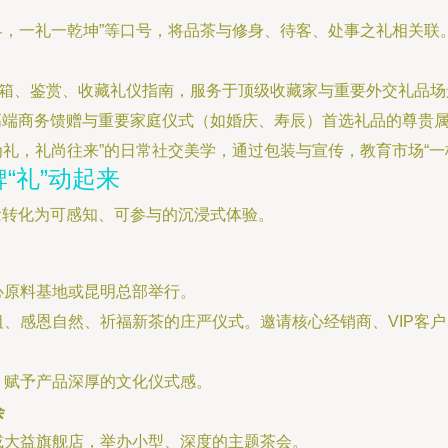
世界，一礼一乾坤”等口号，将品茶与修身、待客、处事之礼相关联
开箱、鉴赏、收藏礼仪指南，服务于顶级收藏家与重要外交礼品场
高端商务馈赠与重要家庭仪式（如婚庆、寿辰）首选礼品的尊贵
茶为礼，礼尚往来”的日常社交美学，通过包装与宣传，教育市场“
“礼”动起来
念转化为可感知、可参与的沉浸式体验。
心原料基地或昆明总部举行。
、感恩自然、祈福新茶的庄严仪式。邀请核心经销商、VIP客
，赋予产品深厚的文化仪式感。
会
或大益旗舰店，举办小型、深度的主题茶会。