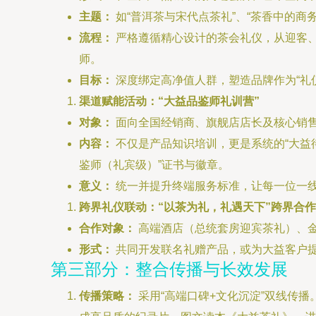
主题：
如“普洱茶与宋代点茶礼”、“茶香中的商
流程：
严格遵循精心设计的茶会礼仪，从迎客
师。
目标：
深度绑定高净值人群，塑造品牌作为“礼仪
渠道赋能活动：“大益品鉴师礼训营”
对象：
面向全国经销商、旗舰店店长及核心销
内容：
不仅是产品知识培训，更是系统的“大益
鉴师（礼宾级）”证书与徽章。
意义：
统一并提升终端服务标准，让每一位一线
跨界礼仪联动：“以茶为礼，礼遇天下”跨界合作
合作对象：
高端酒店（总统套房迎宾茶礼）、金
形式：
共同开发联名礼赠产品，或为大益客户
第三部分：整合传播与长效发展
传播策略：
采用“高端口碑+文化沉淀”双线传