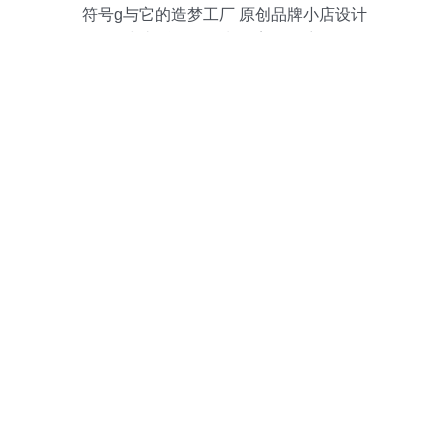
符号g与它的造梦工厂 原创品牌小店设计
与礼仪活动策划的美好篇章