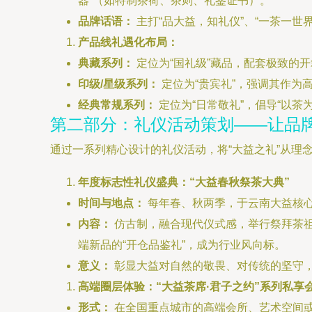
器”（如特制茶荷、茶则、礼鉴证书）。
品牌话语：
主打“品大益，知礼仪”、“一茶一
产品线礼遇化布局：
典藏系列：
定位为“国礼级”藏品，配套极致的
印级/星级系列：
定位为“贵宾礼”，强调其作为
经典常规系列：
定位为“日常敬礼”，倡导“以
第二部分：礼仪活动策划——让品牌
通过一系列精心设计的礼仪活动，将“大益之礼”从理
年度标志性礼仪盛典：“大益春秋祭茶大典”
时间与地点：
每年春、秋两季，于云南大益核
内容：
仿古制，融合现代仪式感，举行祭拜茶祖
端新品的“开仓品鉴礼”，成为行业风向标。
意义：
彰显大益对自然的敬畏、对传统的坚守
高端圈层体验：“大益茶席·君子之约”系列私享
形式：
在全国重点城市的高端会所、艺术空间