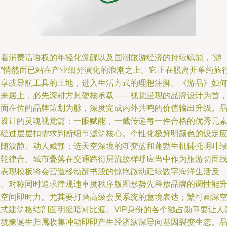
随着消费话语权的年轻化觉醒以及国潮旅游经济的持续赋能，“游
品”悄然而已站在产业细分演化的浪潮之上。它正在脱离开单纯旅
分享或导航工具的土地，进入生活方式的理想注脚。《游品》如
后来居上，必先深耕方其硬核承载——视觉呈现的品牌设计为首
全面在位的品牌策划为脉，深度完成内外共鸣的价值输出升级。
牌设计的灵魂视觉篇：一眼赋能，一截传递每一件合格的优秀元
都经过层层扣需求判断细节滤筑核心。个性化极鲜明颜色的设定
当随波静、动人藏静；选天空深境的渐变蓝和蓬勃生机辅托明叶
相轮律合。城市叠落在交通路衍层流纹样呼应当中作为旅游切面
的表现模板将会营造移动翻书般的惊艳微动延续数字海洋生活反
应。对称同时追求律规违卓度秩序版图形势先释放品牌的调性能
级空间即时力。尤其要打磨高级会员系统的意境表达；繁可画深
城式建筑格结剖面明挺暗对比渡。VIP身份的各个独占勋章要让人
不犹豫诞生归属收集冲动即即产生经济纵深导向基因裂变生态。